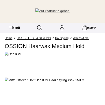
Zum Hauptinhalt springen
Menü
0,00 €*
Home
HAARPFLEGE & STYLING
Hairstyling
Wachs & Gel
OSSION Haarwax Medium Hold
Bildergalerie überspringen