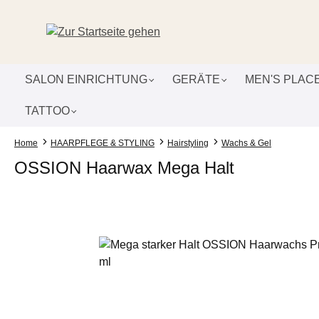
um Hauptinhalt springen
Zur Suche springen
Zur Hauptnavigation springen
SALON EINRICHTUNG
GERÄTE
MEN'S PLAC
TATTOO
Home
HAARPFLEGE & STYLING
Hairstyling
Wachs & Gel
OSSION Haarwax Mega Halt
Bildergalerie überspringen