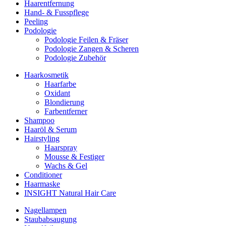
Haarentfernung
Hand- & Fusspflege
Peeling
Podologie
Podologie Feilen & Fräser
Podologie Zangen & Scheren
Podologie Zubehör
Haarkosmetik
Haarfarbe
Oxidant
Blondierung
Farbentferner
Shampoo
Haaröl & Serum
Hairstyling
Haarspray
Mousse & Festiger
Wachs & Gel
Conditioner
Haarmaske
INSIGHT Natural Hair Care
Nagellampen
Staubabsaugung