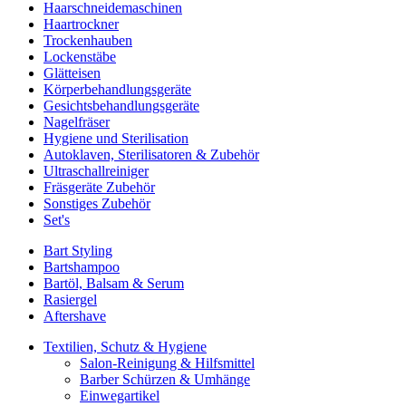
Haarschneidemaschinen
Haartrockner
Trockenhauben
Lockenstäbe
Glätteisen
Körperbehandlungsgeräte
Gesichtsbehandlungsgeräte
Nagelfräser
Hygiene und Sterilisation
Autoklaven, Sterilisatoren & Zubehör
Ultraschallreiniger
Fräsgeräte Zubehör
Sonstiges Zubehör
Set's
Bart Styling
Bartshampoo
Bartöl, Balsam & Serum
Rasiergel
Aftershave
Textilien, Schutz & Hygiene
Salon-Reinigung & Hilfsmittel
Barber Schürzen & Umhänge
Einwegartikel