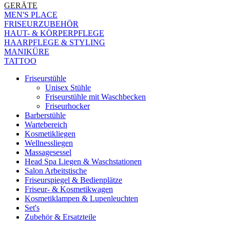
GERÄTE
MEN'S PLACE
FRISEURZUBEHÖR
HAUT- & KÖRPERPFLEGE
HAARPFLEGE & STYLING
MANIKÜRE
TATTOO
Friseurstühle
Unisex Stühle
Friseurstühle mit Waschbecken
Friseurhocker
Barberstühle
Wartebereich
Kosmetikliegen
Wellnessliegen
Massagesessel
Head Spa Liegen & Waschstationen
Salon Arbeitstische
Friseurspiegel & Bedienplätze
Friseur- & Kosmetikwagen
Kosmetiklampen & Lupenleuchten
Set's
Zubehör & Ersatzteile