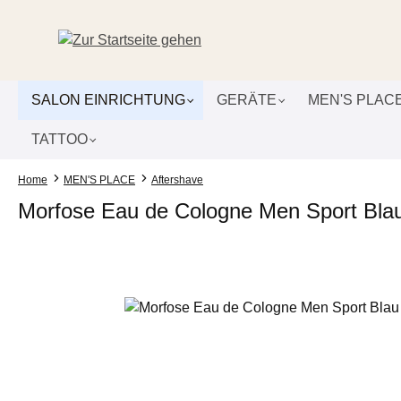
um Hauptinhalt springen
Zur Suche springen
Zur Hauptnavigation springen
SALON EINRICHTUNG
GERÄTE
MEN'S PLAC
TATTOO
Home
MEN'S PLACE
Aftershave
Morfose Eau de Cologne Men Sport Bla
Bildergalerie überspringen