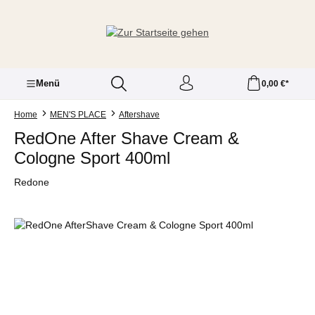
Zum Hauptinhalt springen
Menü
0,00 €*
Home
MEN'S PLACE
Aftershave
RedOne After Shave Cream &
Cologne Sport 400ml
Redone
Bildergalerie überspringen