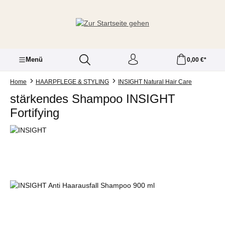
Zum Hauptinhalt springen
Menü
0,00 €*
Home
HAARPFLEGE & STYLING
INSIGHT Natural Hair Care
stärkendes Shampoo INSIGHT
Fortifying
Bildergalerie überspringen