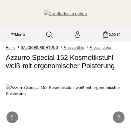
Zum Hauptinhalt springen
Menü
0,00 €*
Home
SALON EINRICHTUNG
Friseurstühle
Friseurhocker
Azzurro Special 152 Kosmetikstuhl
weiß mit ergonomischer Polsterung
Bildergalerie überspringen