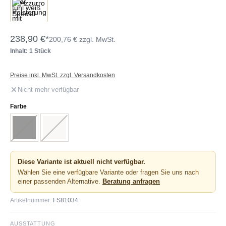
238,90 €*
200,76 € zzgl. MwSt.
Inhalt: 1 Stück
Preise inkl. MwSt. zzgl. Versandkosten
Nicht mehr verfügbar
auswählen
Farbe
Schwarz
(Diese Option ist zurzeit nicht verfügbar.)
Weiß
(Diese Option ist zurzeit nicht verfügbar.)
Diese Variante ist aktuell nicht verfügbar.
Wählen Sie eine verfügbare Variante oder fragen Sie uns nach
einer passenden Alternative.
Beratung anfragen
Artikelnummer:
FS81034
AUSSTATTUNG