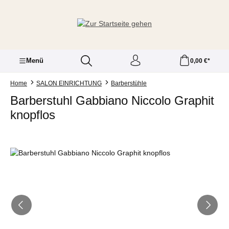
Zum Hauptinhalt springen
Menü
0,00 €*
Home
SALON EINRICHTUNG
Barberstühle
Barberstuhl Gabbiano Niccolo Graphit
knopflos
Bildergalerie überspringen