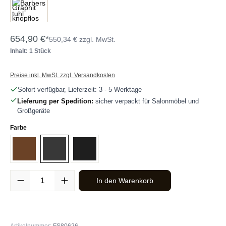
654,90 €*
550,34 € zzgl. MwSt.
Inhalt: 1 Stück
Preise inkl. MwSt. zzgl. Versandkosten
Sofort verfügbar, Lieferzeit: 3 - 5 Werktage
Lieferung per Spedition:
sicher verpackt für Salonmöbel und
Großgeräte
auswählen
Farbe
Braun
Graphit
Schwarz
Produkt Anzahl: Gib den gewünschten Wert ein oder benutze die Sc
In den Warenkorb
Artikelnummer:
FS80626