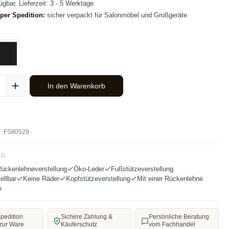
ügbar, Lieferzeit: 3 - 5 Werktage
per Spedition:
sicher verpackt für Salonmöbel und Großgeräte
len
Schwarz
ahl: Gib den gewünschten Wert ein oder benutze die Schaltflächen u
In den Warenkorb
:
FS80529
NG
ückenlehneverstellung
Öko-Leder
Fußstützeverstellung
ellbar
Keine Räder
Kopfstützeverstellung
Mit einer Rückenlehne
h
pedition
Sichere Zahlung &
Persönliche Beratung
zur Ware
Käuferschutz
vom Fachhandel