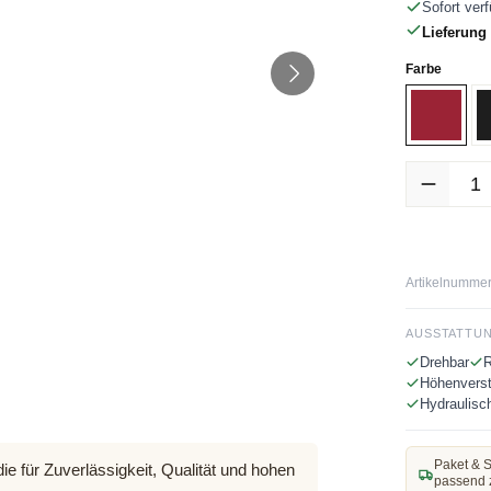
Sofort verf
Lieferung 
auswäh
Farbe
Rot
Produkt Anz
Artikelnummer
AUSSTATTU
Drehbar
R
Höhenverst
Hydraulisc
Paket & S
ie für Zuverlässigkeit, Qualität und hohen
passend 