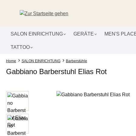
um Hauptinhalt springen
Zur Suche springen
Zur Hauptnavigation springen
SALON EINRICHTUNG
GERÄTE
MEN'S PLAC
TATTOO
Home
SALON EINRICHTUNG
Barberstühle
Gabbiano Barberstuhl Elias Rot
Bildergalerie überspringen