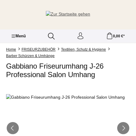
Zum Hauptinhalt springen
Menü
0,00 €*
Home
FRISEURZUBEHÖR
Textilien, Schutz & Hygiene
Barber Schürzen & Umhänge
Gabbiano Friseurumhang J-26
Professional Salon Umhang
Bildergalerie überspringen