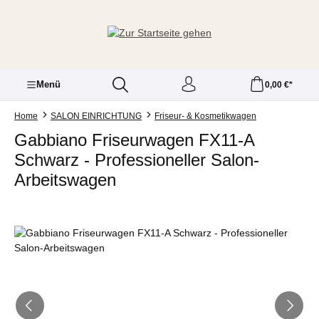
Zum Hauptinhalt springen
Menü
0,00 €*
Home
SALON EINRICHTUNG
Friseur- & Kosmetikwagen
Gabbiano Friseurwagen FX11-A
Schwarz - Professioneller Salon-
Arbeitswagen
Bildergalerie überspringen