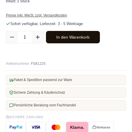
Inhalt: 1 Stück
Preise inkl. MwSt. zzgl. Versandkosten
Sofort verfügbar, Lieferzeit: 3 - 5 Werktage
Produkt Anzahl: Gib den gewünschten Wert ein oder benutze die Sc
In den Warenkorb
Artikelnummer:
FS81225
Paket & Spedition passend zur Ware
Sichere Zahlung & Käuferschutz
Persönliche Beratung vom Fachhandel
SICHERE ZAHLUNG
Klarna.
Pay
Pal
Vorkasse