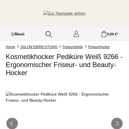
Zum Hauptinhalt springen
Menü
0,00 €*
Home
SALON EINRICHTUNG
Friseurstühle
Friseurhocker
Kosmetikhocker Pediküre Weiß 9266 -
Ergonomischer Friseur- und Beauty-
Hocker
Bildergalerie überspringen