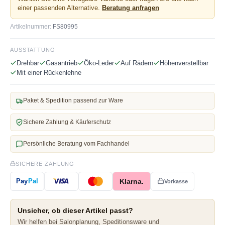
einer passenden Alternative.
Beratung anfragen
Artikelnummer:
FS80995
AUSSTATTUNG
Drehbar
Gasantrieb
Öko-Leder
Auf Rädern
Höhenverstellbar
Mit einer Rückenlehne
Paket & Spedition passend zur Ware
Sichere Zahlung & Käuferschutz
Persönliche Beratung vom Fachhandel
SICHERE ZAHLUNG
Klarna.
Pay
Pal
Vorkasse
Unsicher, ob dieser Artikel passt?
Wir helfen bei Salonplanung, Speditionsware und