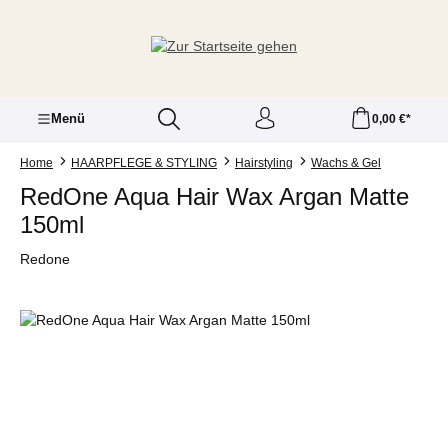
Zum Hauptinhalt springen
Menü
0,00 €*
Home
HAARPFLEGE & STYLING
Hairstyling
Wachs & Gel
RedOne Aqua Hair Wax Argan Matte
150ml
Redone
Bildergalerie überspringen