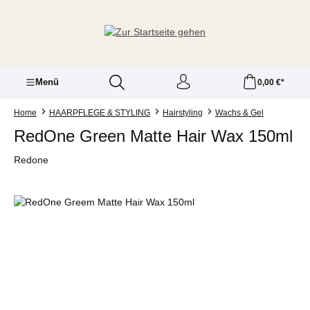
Zum Hauptinhalt springen
Menü
0,00 €*
Home
HAARPFLEGE & STYLING
Hairstyling
Wachs & Gel
RedOne Green Matte Hair Wax 150ml
Redone
Bildergalerie überspringen