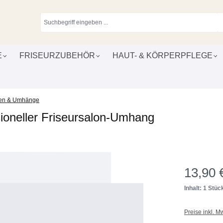
E
FRISEURZUBEHÖR
HAUT- & KÖRPERPFLEGE
zen & Umhänge
ioneller Friseursalon-Umhang
13,90 
Inhalt: 1 Stüc
Preise inkl. M