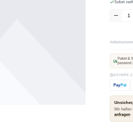
Sofort verf
Produkt Anz
Artikelnummer
Paket & S
passend 
SICHERE 
Pay
Pal
Unsicher,
Wir helfen
anfragen