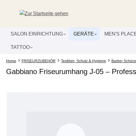
um Hauptinhalt springen
Zur Suche springen
Zur Hauptnavigation springen
SALON EINRICHTUNG
GERÄTE
MEN'S PLAC
TATTOO
Home
FRISEURZUBEHÖR
Textilien, Schutz & Hygiene
Barber Schür
Gabbiano Friseurumhang J-05 – Profess
Bildergalerie überspringen