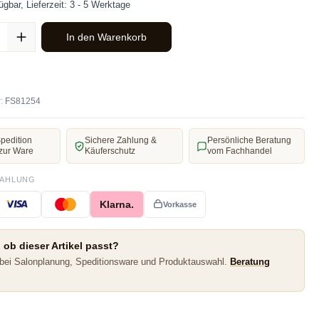
ügbar, Lieferzeit: 3 - 5 Werktage
ahl: Gib den gewünschten Wert ein oder benutze die Schaltflächen u
In den Warenkorb
:
FS81254
pedition
Sichere Zahlung &
Persönliche Beratung
zur Ware
Käuferschutz
vom Fachhandel
ZAHLUNG
Klarna.
Vorkasse
 ob dieser Artikel passt?
 bei Salonplanung, Speditionsware und Produktauswahl.
Beratung