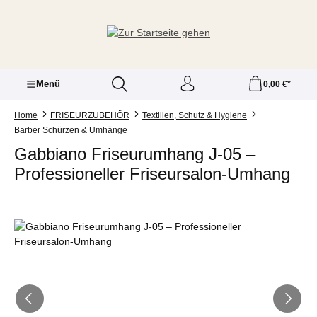
Zum Hauptinhalt springen
Menü
0,00 €*
Home
FRISEURZUBEHÖR
Textilien, Schutz & Hygiene
Barber Schürzen & Umhänge
Gabbiano Friseurumhang J-05 –
Professioneller Friseursalon-Umhang
Bildergalerie überspringen