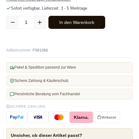
Sofort verfügbar, Lieferzeit: 3 - 5 Werktage
Produkt Anzahl: Gib den gewünschten Wert ein oder benutze die Sc
In den Warenkorb
Artikelnummer:
FS81066
Paket & Spedition passend zur Ware
Sichere Zahlung & Käuferschutz
Persönliche Beratung vom Fachhandel
SICHERE ZAHLUNG
Klarna.
Pay
Pal
Vorkasse
Unsicher, ob dieser Artikel passt?