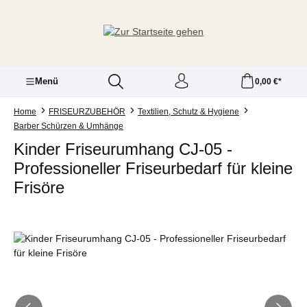
Zum Hauptinhalt springen
Menü
0,00 €*
Home
FRISEURZUBEHÖR
Textilien, Schutz & Hygiene
Barber Schürzen & Umhänge
Kinder Friseurumhang CJ-05 -
Professioneller Friseurbedarf für kleine
Frisöre
Bildergalerie überspringen