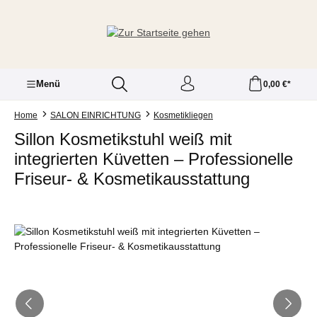
Zum Hauptinhalt springen
Menü
0,00 €*
Home
SALON EINRICHTUNG
Kosmetikliegen
Sillon Kosmetikstuhl weiß mit
integrierten Küvetten – Professionelle
Friseur- & Kosmetikausstattung
Bildergalerie überspringen